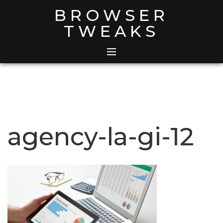
Skip
BROWSER
to
TWEAKS
content
agency-la-gi-12