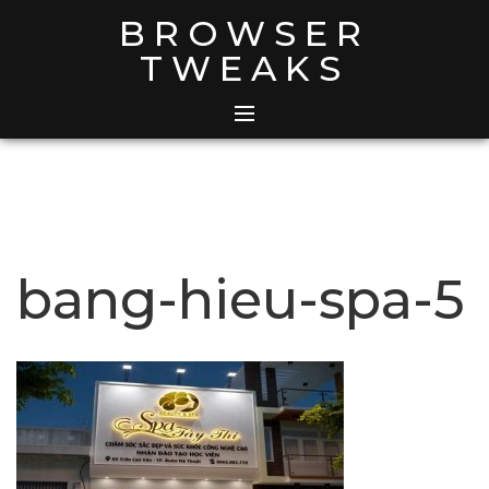
Skip
BROWSER
to
TWEAKS
content
bang-hieu-spa-5