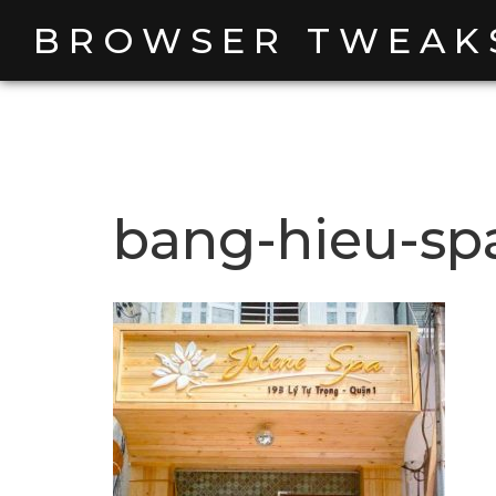
Skip
BROWSER TWEAK
to
content
bang-hieu-sp