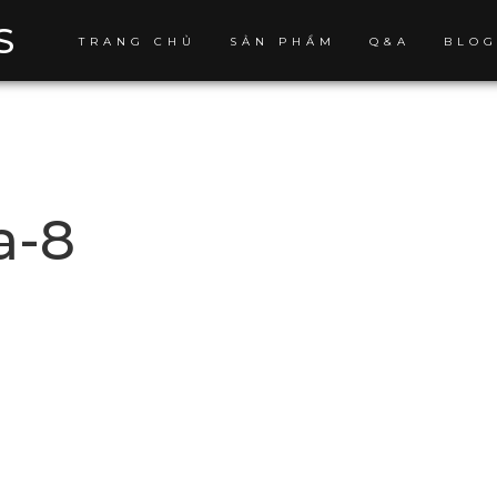
S
TRANG CHỦ
SẢN PHẨM
Q&A
BLO
a-8