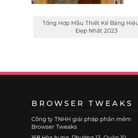
Điều
Tổng Hợp Mẫu Thiết Kế Bảng Hiệ
hướng
Đẹp Nhất 2023
bài
viết
BROWSER TWEAKS
Công ty TNHH giải pháp phần mềm
Browser Tweaks
168 Hòa hưng, Phường 13, Quận 10,