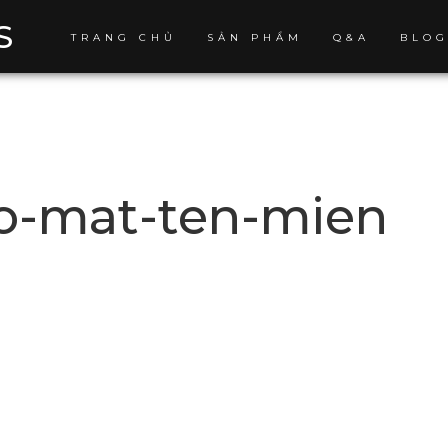
S
TRANG CHỦ
SẢN PHẨM
Q&A
BLO
o-mat-ten-mien