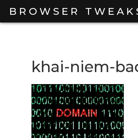
Skip
BROWSER TWEAK
to
content
khai-niem-ba