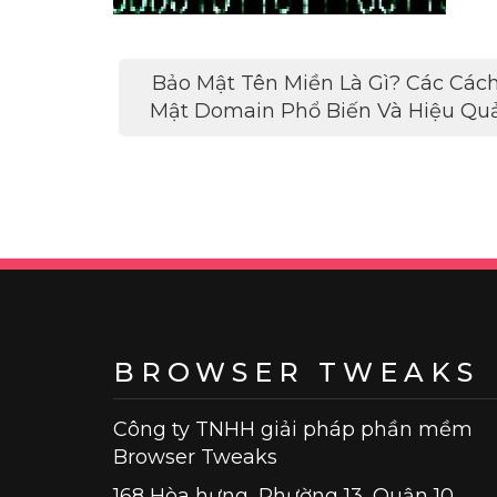
Điều
Bảo Mật Tên Miền Là Gì? Các Các
hướng
Mật Domain Phổ Biến Và Hiệu Qu
bài
viết
BROWSER TWEAKS
Công ty TNHH giải pháp phần mềm
Browser Tweaks
168 Hòa hưng, Phường 13, Quận 10,