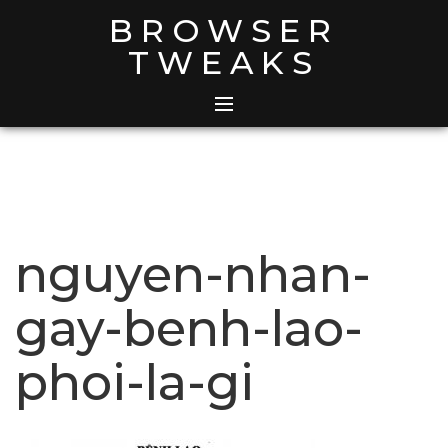
Skip
BROWSER
to
TWEAKS
content
nguyen-nhan-
gay-benh-lao-
phoi-la-gi