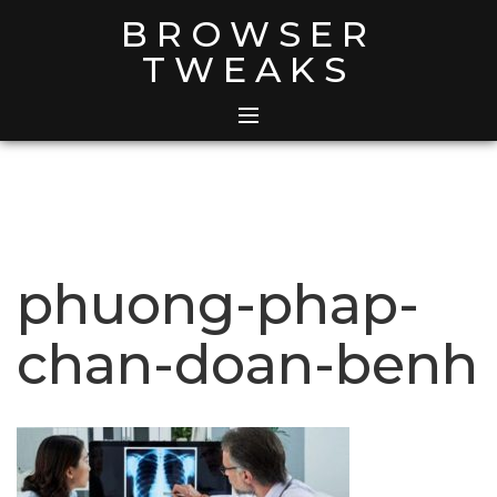
Skip
BROWSER
to
TWEAKS
content
phuong-phap-
chan-doan-benh