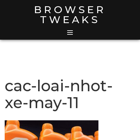
Skip
BROWSER
to
TWEAKS
content
cac-loai-nhot-
xe-may-11