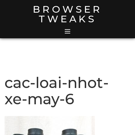
Skip
BROWSER
to
TWEAKS
content
cac-loai-nhot-
xe-may-6