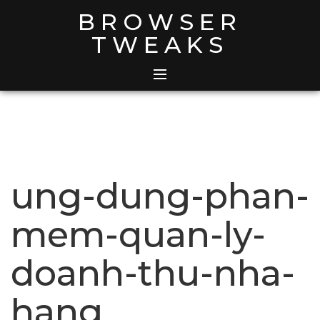
Skip
BROWSER
to
TWEAKS
content
ung-dung-phan-
mem-quan-ly-
doanh-thu-nha-
hang