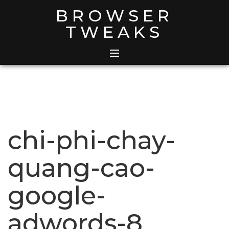
Skip
BROWSER
to
TWEAKS
content
chi-phi-chay-
quang-cao-
google-
adwords-8