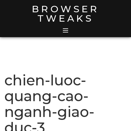
Skip
BROWSER
to
TWEAKS
content
chien-luoc-
quang-cao-
nganh-giao-
duc-3