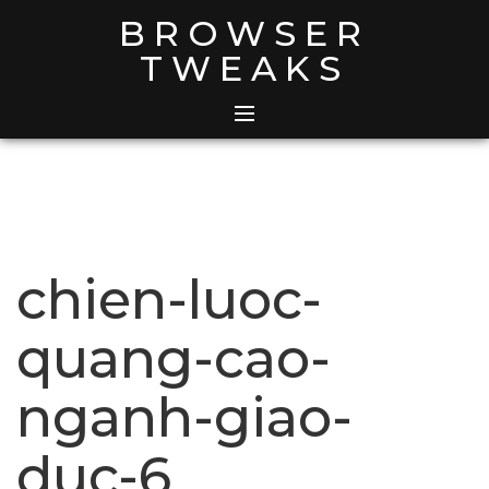
Skip
BROWSER
to
TWEAKS
content
chien-luoc-
quang-cao-
nganh-giao-
duc-6