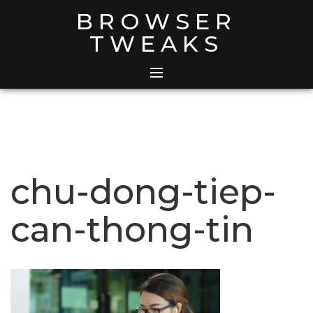
Skip
BROWSER
to
TWEAKS
content
chu-dong-tiep-
can-thong-tin