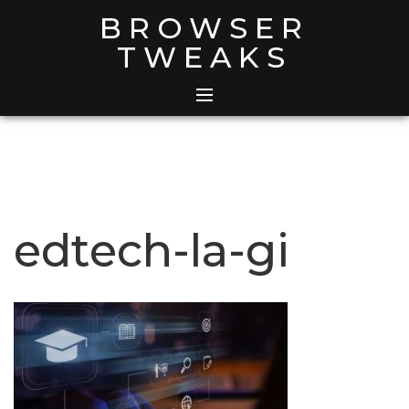
Skip
BROWSER
to
TWEAKS
content
edtech-la-gi