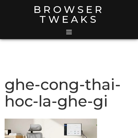
Skip
BROWSER
to
TWEAKS
content
ghe-cong-thai-
hoc-la-ghe-gi