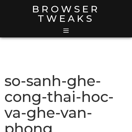
Skip
BROWSER
to
TWEAKS
content
so-sanh-ghe-
cong-thai-hoc-
va-ghe-van-
phong