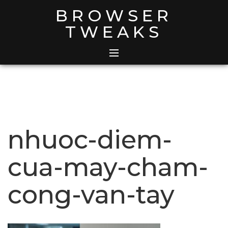
Skip
BROWSER
to
TWEAKS
content
nhuoc-diem-
cua-may-cham-
cong-van-tay