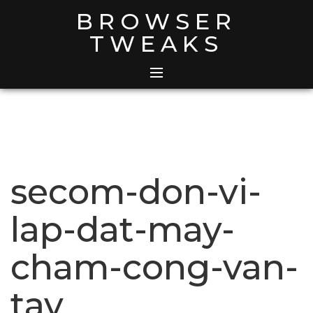
Skip
BROWSER
to
TWEAKS
content
secom-don-vi-
lap-dat-may-
cham-cong-van-
tay