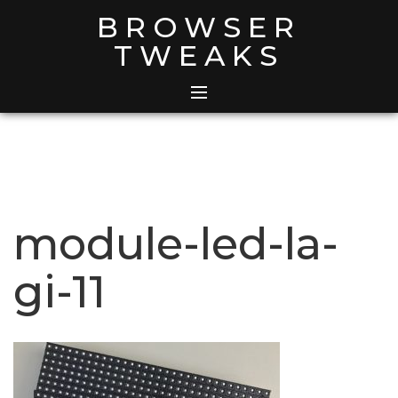
Skip
BROWSER
to
TWEAKS
content
module-led-la-
gi-11