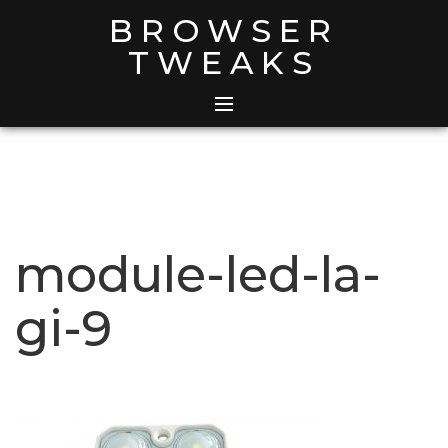
Skip
BROWSER
to
TWEAKS
content
module-led-la-
gi-9