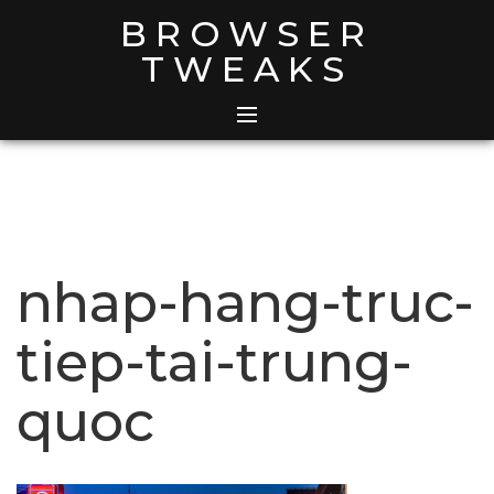
Skip
BROWSER
to
TWEAKS
content
nhap-hang-truc-
tiep-tai-trung-
quoc