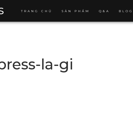
S
TRANG CHỦ
SẢN PHẨM
Q&A
BLO
ress-la-gi