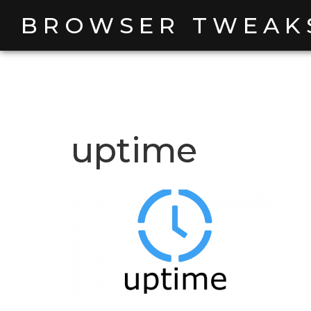
Skip
BROWSER TWEAK
to
content
uptime