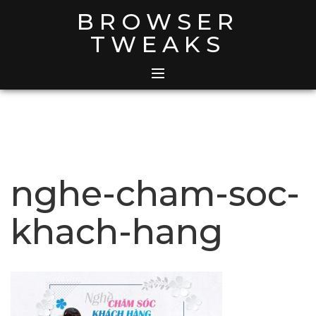
Skip
BROWSER
to
TWEAKS
content
nghe-cham-soc-
khach-hang