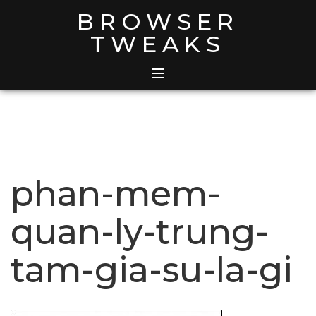
Skip
BROWSER
to
TWEAKS
content
phan-mem-
quan-ly-trung-
tam-gia-su-la-gi