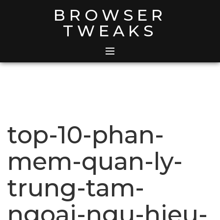
Skip
BROWSER
to
TWEAKS
content
top-10-phan-
mem-quan-ly-
trung-tam-
ngoai-ngu-hieu-