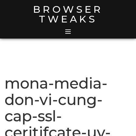
Skip
BROWSER
to
TWEAKS
content
mona-media-
don-vi-cung-
cap-ssl-
ceritifcate-uy-