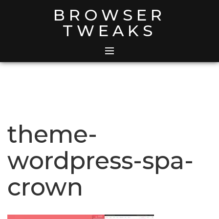
Skip
BROWSER
to
TWEAKS
content
theme-
wordpress-spa-
crown