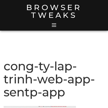
Skip
BROWSER
to
TWEAKS
content
cong-ty-lap-
trinh-web-app-
sentp-app