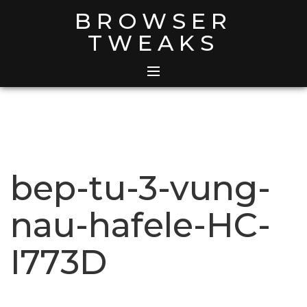
Skip
BROWSER
to
TWEAKS
content
bep-tu-3-vung-
nau-hafele-HC-
I773D