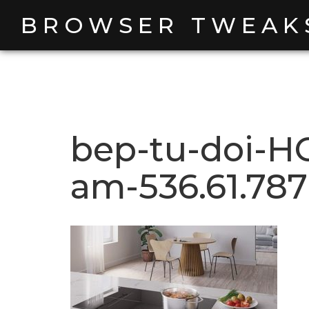
Skip
BROWSER TWEAK
to
content
bep-tu-doi-HC
am-536.61.787