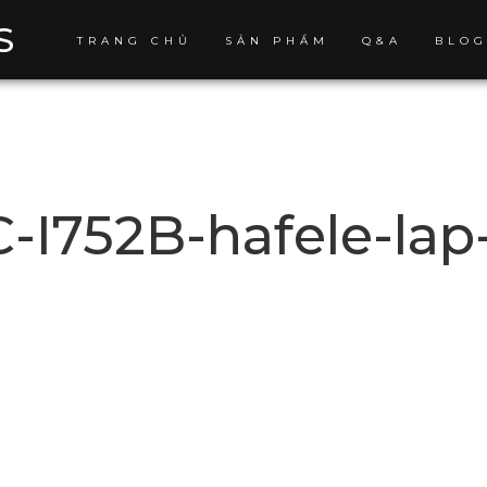
S
TRANG CHỦ
SẢN PHẨM
Q&A
BLO
-I752B-hafele-lap