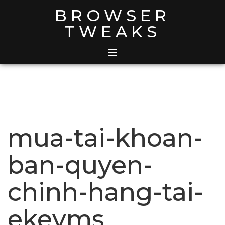
Skip
BROWSER
to
TWEAKS
content
mua-tai-khoan-
ban-quyen-
chinh-hang-tai-
ekeyms