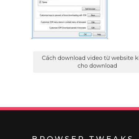
Điều
Cách download video từ website 
hướng
cho download
bài
viết
BROWSER TWEAKS