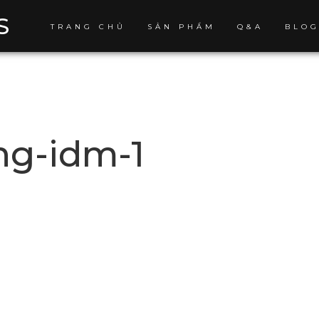
S
TRANG CHỦ
SẢN PHẨM
Q&A
BLO
ng-idm-1