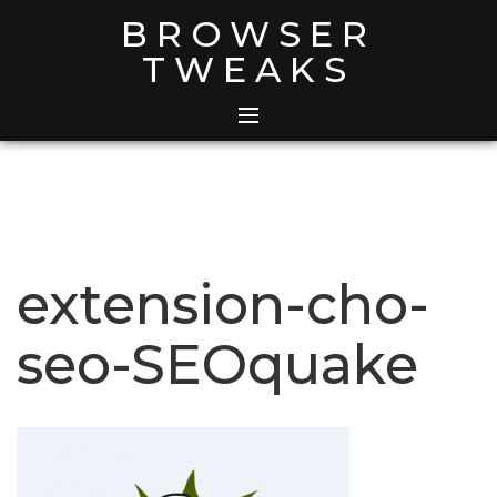
Skip
BROWSER
to
TWEAKS
content
extension-cho-
seo-SEOquake