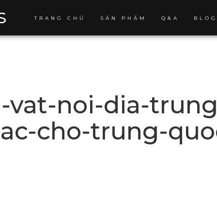
S
TRANG CHỦ
SẢN PHẨM
Q&A
BLO
-vat-noi-dia-trung
-cac-cho-trung-quo