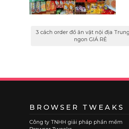
Điều
3 cách order đồ ăn vặt nội địa Tru
hướng
ngon GIÁ RẺ
bài
viết
BROWSER TWEAKS
Công ty TNHH giải pháp phần mềm