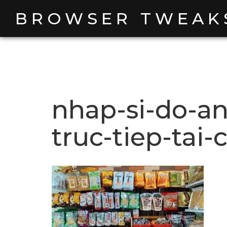
Skip
BROWSER TWEAK
to
content
nhap-si-do-an
truc-tiep-tai