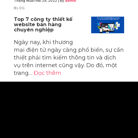
Tháng Mười Hai 29, 2022
|
by
admin
BLOG
Top 7 công ty thiết kế
website bán hàng
chuyên nghiệp
Ngày nay, khi thương
mại điện tử ngày càng phổ biến, sự cần
thiết phải tìm kiếm thông tin và dịch
vụ trên internet cũng vậy. Do đó, một
trang…
Đọc thêm
0
Điều
Trước
1
2
3
4
…
8
Tiếp theo