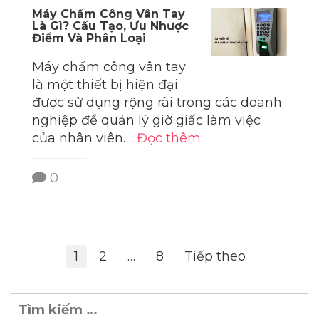
Máy Chấm Công Vân Tay
Là Gì? Cấu Tạo, Ưu Nhược
Điểm Và Phân Loại
Máy chấm công vân tay
là một thiết bị hiện đại
được sử dụng rộng rãi trong các doanh
nghiệp để quản lý giờ giấc làm việc
của nhân viên….
Đọc thêm
0
Điều
1
2
…
8
Tiếp theo
hướng
Tìm