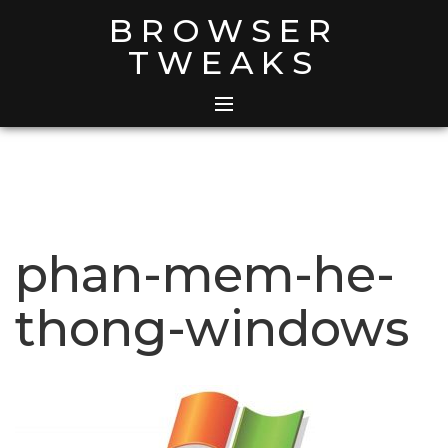
Skip
BROWSER
to
TWEAKS
content
phan-mem-he-
thong-windows