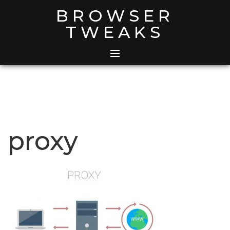
Skip
BROWSER
to
TWEAKS
content
proxy