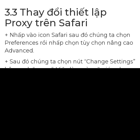
3.3 Thay đổi thiết lập
Proxy trên Safari
+ Nhấp vào icon Safari sau đó chúng ta chọn
Preferences rồi nhấp chọn tùy chọn nâng cao
Advanced.
+ Sau đó chúng ta chọn nút “Change Settings”
bên cạnh “
proxy
“. Việc làm này sẽ giúp cho
mở cửa sổ Network của mục System
Preferences, sau đó chúng ta thay đổi cài đặt
máy chủ
proxy,
việc này sẽ ảnh hưởng đến
tất cả các lưu lượng truy cập mạng trên máy
tính của bạn đấy.
+ Sau đó bạn nên chọn kết nối mạng mà bạn
đang hoạt động để kết nối sẵn và sẽ được liệt
kê vào khung bên trái, nó được hiển thị bằng