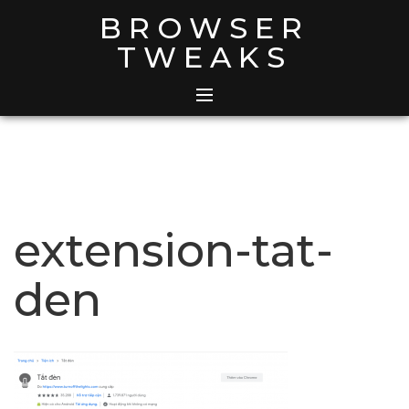
Skip
BROWSER
to
TWEAKS
content
extension-tat-
den