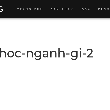
S
TRANG CHỦ
SẢN PHẨM
Q&A
BLO
-hoc-nganh-gi-2