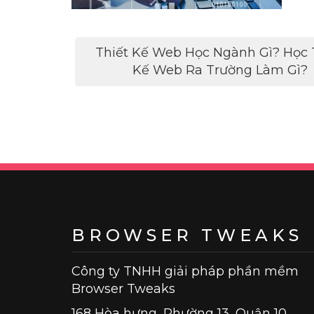
Điều
Thiết Kế Web Học Ngành Gì? Học 
hướng
Kế Web Ra Trường Làm Gì?
bài
viết
BROWSER TWEAKS
Công ty TNHH giải pháp phần mềm
Browser Tweaks
168 Hòa hưng, Phường 13, Quận 10,