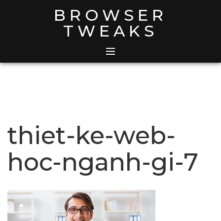
Skip
BROWSER
to
TWEAKS
content
thiet-ke-web-
hoc-nganh-gi-7