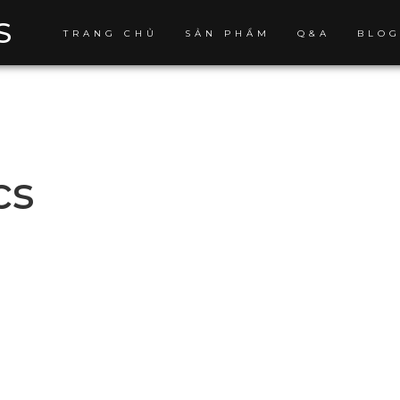
S
TRANG CHỦ
SẢN PHẨM
Q&A
BLO
cs