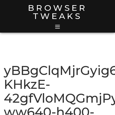
Skip
BROWSER
to
TWEAKS
content
yBBgClqMjrGyig
KHkzE-
42gfVloMQGmjPy
ww640-h400-