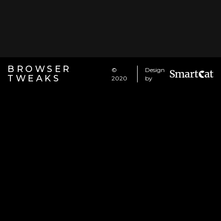
BROWSER
©
Design
TWEAKS
2020
by