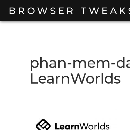
Skip
BROWSER TWEAK
to
content
phan-mem-day
LearnWorlds