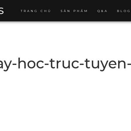
S
TRANG CHỦ
SẢN PHẨM
Q&A
BLO
-hoc-truc-tuyen