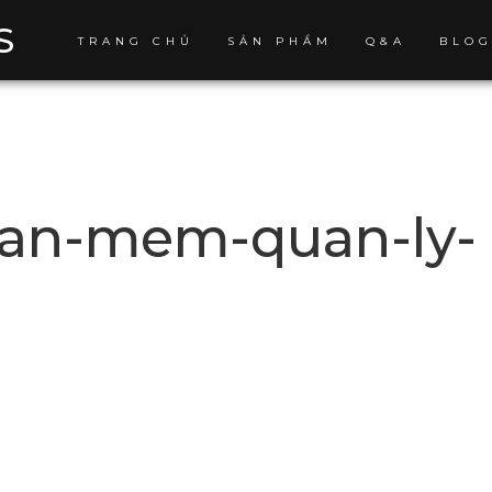
S
TRANG CHỦ
SẢN PHẨM
Q&A
BLO
han-mem-quan-ly-