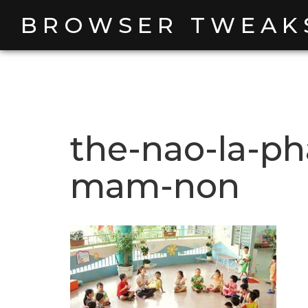
Skip
BROWSER TWEAK
to
content
the-nao-la-p
mam-non