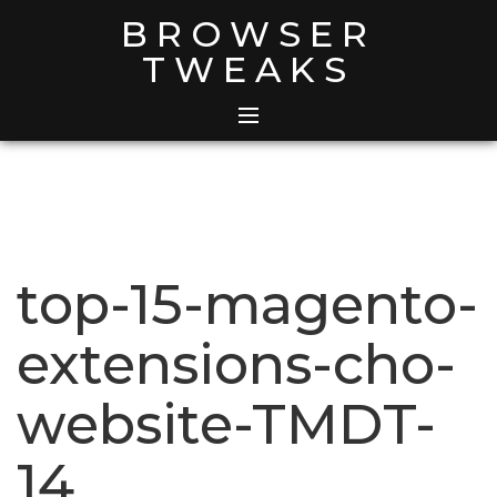
Skip
BROWSER
to
TWEAKS
content
top-15-magento-
extensions-cho-
website-TMDT-
14