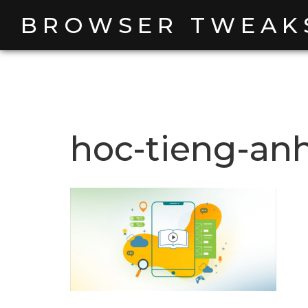
Skip
BROWSER TWEAK
to
content
hoc-tieng-an