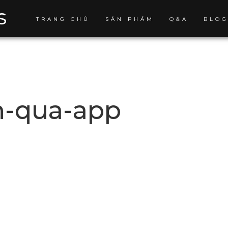
S
TRANG CHỦ
SẢN PHẨM
Q&A
BLO
h-qua-app