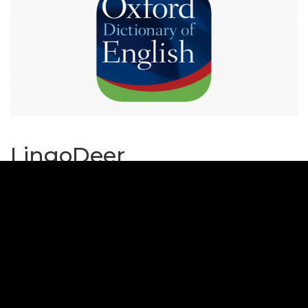
LingoDeer
LingoDeer là ứng dụng học tiếng Anh miễn
phí cực kỳ thú vị. Công cụ này sử dụng những
hình ảnh hoạt hình ngộ nghĩa, bài học được
thiết kế linh hoạt, đa dạng, tạo hứng thú khi
học.
Các bài học được phân cấp từ cơ bản tới nâng
cao phù hợp từng trình độ người học. Bài học